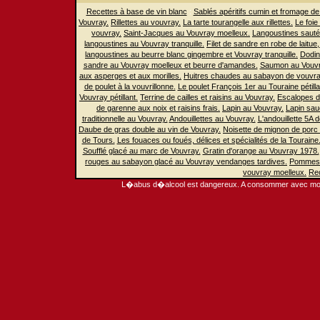
Recettes à base de vin blanc
:
Sablés apéritifs cumin et fromage de
Vouvray.
Rillettes au vouvray.
La tarte tourangelle aux rillettes.
Le foie
vouvray.
Saint-Jacques au Vouvray moelleux.
Langoustines sautée
langoustines au Vouvray tranquille.
Filet de sandre en robe de laitu
langoustines au beurre blanc gingembre et Vouvray tranquille.
Dodin
sandre au Vouvray moelleux et beurre d'amandes.
Saumon au Vouvr
aux asperges et aux morilles.
Huitres chaudes au sabayon de vouvra
de poulet à la vouvrillonne.
Le poulet François 1er au Touraine pétilla
Vouvray pétillant.
Terrine de cailles et raisins au Vouvray.
Escalopes de
de garenne aux noix et raisins frais.
Lapin au Vouvray.
Lapin sau
traditionnelle au Vouvray.
Andouillettes au Vouvray.
L'andouillette 5A
Daube de gras double au vin de Vouvray.
Noisette de mignon de porc
de Tours.
Les fouaces ou foués, délices et spécialités de la Touraine
Soufflé glacé au marc de Vouvray.
Gratin d'orange au Vouvray 1978.
rouges au sabayon glacé au Vouvray vendanges tardives.
Pommes 
vouvray moelleux.
Rec
L�abus d�alcool est dangereux. A consommer avec mod