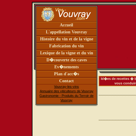
Accueil
L'appellation Vouvray
Histoire du vin et de la vigne
Fabrication du vin
Lexique de la vigne et du vin
D�couverte des caves
Ev�nements
Plan d'acc�s
Id�es de recettes � b
Contact
vous conduiro
Vouvray-les-vins
Annuaire des viticulteurs de Vouvray
Gastronomie - Produits du Terroir de
Vouvray